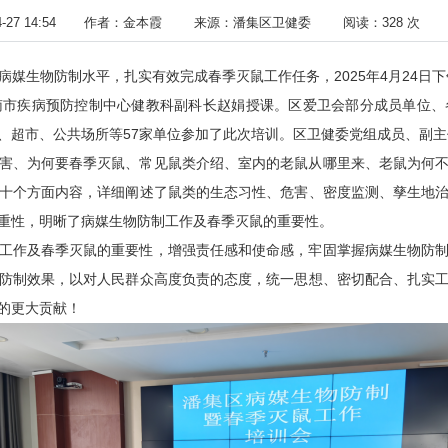
-27 14:54
作者：金本霞
来源：潘集区卫健委
阅读：
328
次
媒生物防制水平，扎实有效完成春季灭鼠工作任务，2025年4月24日下
南市疾病预防控制中心健教科副科长赵娟授课。区爱卫会部分成员单位、
、超市、公共场所等57家单位参加了此次培训。区卫健委党组成员、副
害、为何要春季灭鼠、常见鼠类介绍、室内的老鼠从哪里来、老鼠为何
十个方面内容，详细阐述了鼠类的生态习性、危害、密度监测、孳生地
重性，明晰了病媒生物防制工作及春季灭鼠的重要性。
工作及春季灭鼠的重要性，增强责任感和使命感，牢固掌握病媒生物防
防制效果，以对人民群众高度负责的态度，统一思想、密切配合、扎实
的更大贡献！