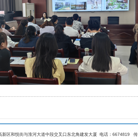
新区和悦街与淮河大道中段交叉口东北角建发大厦 电话：6674819 传真