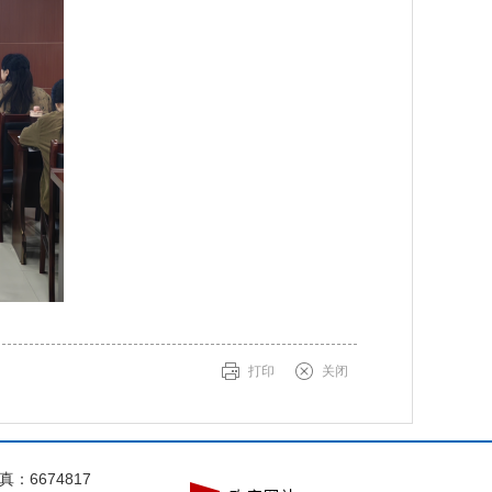
打印
关闭
：6674817